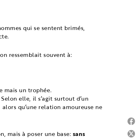
hommes qui se sentent brimés,
cte.
ion ressemblait souvent à:
ne mais un trophée.
Selon elle, il s’agit surtout d’un
 alors qu’une relation amoureuse ne
P
ion, mais à poser une base:
sans
P