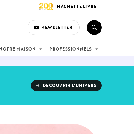
HACHETTE LIVRE
search
NEWSLETTER
email
search
NOTRE MAISON
PROFESSIONNELS
arrow_drop_down
arrow_drop_down
DÉCOUVRIR L'UNIVERS
arrow_forward