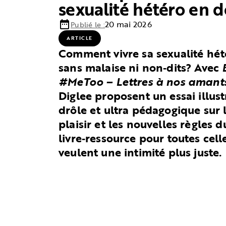
sexualité hétéro en 
date_range
20 mai 2026
Publié le :
ARTICLE
Comment vivre sa sexualité hé
sans malaise ni non‑dits? Avec
#MeToo – Lettres à nos amants
Diglee proposent un essai illustr
drôle et ultra pédagogique sur 
plaisir et les nouvelles règles
livre‑ressource pour toutes cell
veulent une intimité plus juste.