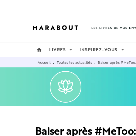
MENU
RECHERCHE
CONTENU
LES LIVRES DE VOS EN
LIVRES
INSPIREZ-VOUS
home
arrow_drop_down
arrow_drop_down
Accueil
Toutes les actualités
Baiser après #MeToo:
•
•
Baiser après #MeToo: