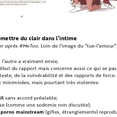
mettre du clair dans l’intime
er après #MeToo
. Loin de l’image du “tue‑l’amour”
e l’autre a vraiment envie;
 début du rapport mais concerne aussi ce qui se pa
exte, de la vulnérabilité et des rapports de force.
t minimisées, mais pourtant très violentes:
il
sans accord préalable;
rise (comme une sodomie non discutée);
e
porno mainstream
(gifles, étranglements) reprod