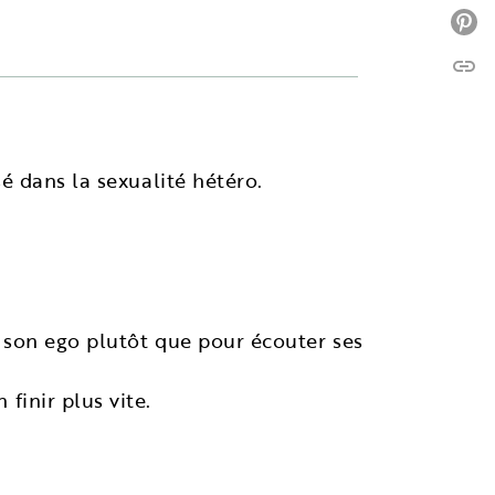
P
link
C
sé dans la sexualité hétéro.
er son ego plutôt que pour écouter ses
finir plus vite.