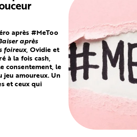
douceur
téro après #MeToo
Baiser après
 foireux
, Ovidie et
é à la fois cash,
le consentement, le
 du jeu amoureux. Un
es et ceux qui