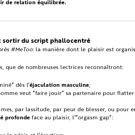
ir de relation équilibrée.
 sortir du script phallocentré
près #MeToo
: la manière dont le plaisir est organi
es, que de nombreuses lectrices reconnaîtront:
iné” dès l’
éjaculation masculine
;
’homme veut “faire jouir” sa partenaire pour flatt
es, par lassitude, par peur de blesser, ou pour en 
té profonde
face au plaisir, l’“orgasm gap”: