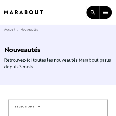
MENU
RECHERCHE
CONTENU
search
menu
PIED DE PAGE
Accueil
Nouveautés
•
Nouveautés
Retrouvez-ici toutes les nouveautés Marabout parus
depuis 3 mois.
arrow_drop_down
SÉLECTIONS