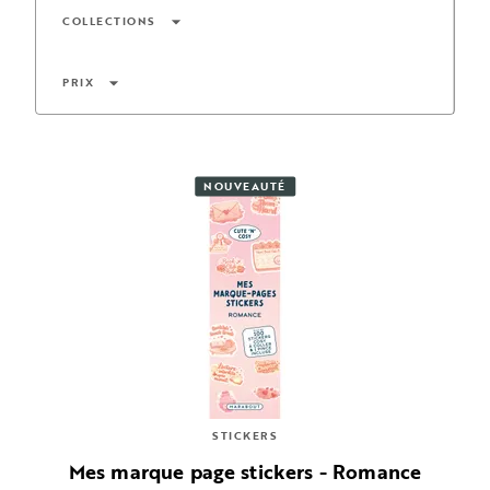
arrow_drop_down
COLLECTIONS
arrow_drop_down
PRIX
NOUVEAUTÉ
STICKERS
Mes marque page stickers - Romance