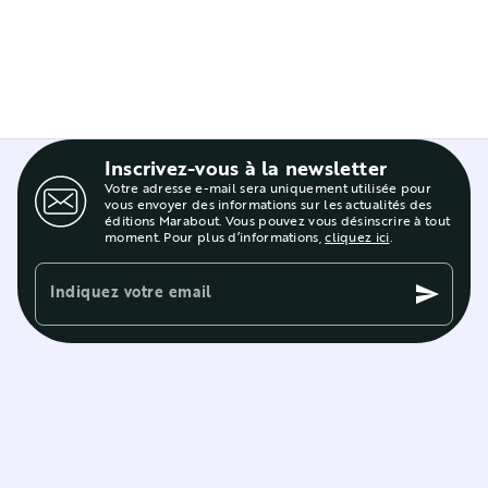
Inscrivez-vous à la newsletter
Votre adresse e-mail sera uniquement utilisée pour
vous envoyer des informations sur les actualités des
éditions Marabout. Vous pouvez vous désinscrire à tout
moment. Pour plus d’informations,
cliquez ici
.
Indiquez votre email
send