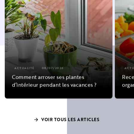
ACTUALITÉ
08/07/2026
ACTU
Comment arroser ses plantes
Rece
d’intérieur pendant les vacances ?
orga
VOIR TOUS LES ARTICLES
arrow_forward