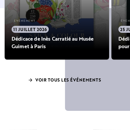
ÉVÈNEMENT
ÉVÈ
11 JUILLET 2026
25 J
Dédicace de Inès Carratié au Musée
Dédic
Guimet à Paris
pour
VOIR TOUS LES ÉVÉNEMENTS
arrow_forward