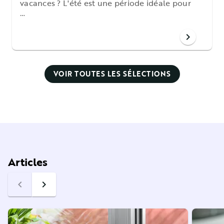
vacances ? L'été est une période idéale pour
…
chevron_right
VOIR TOUTES LES SÉLECTIONS
Articles
navigate_before
navigate_next