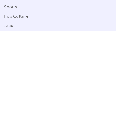
Sports
Pop Culture
Jeux
CGU
Charte de référencement
Charte des Données Personnelles
Mentions légales
Engagement durable
Paramétrez vos préférences cookies