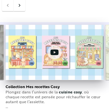
navigate_before
navigate_next
Collection Mes recettes Cosy
Plongez dans l’univers de la
cuisine cosy
, où
C
te
chaque recette est pensée pour réchauffer le cœur
l
autant que l’assiette.
ab
…