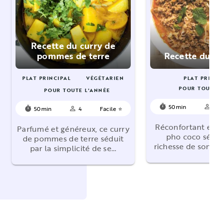
Recette du curry de
pommes de terre
Recette du 
PLAT PRINCIPAL
VÉGÉTARIEN
PLAT PRIN
POUR TOUTE
POUR TOUTE L'ANNÉE
50min
4
timer
person_outline
50min
4
Facile ⭐
timer
person_outline
Réconfortant et
Parfumé et généreux, ce curry
pho coco sédu
de pommes de terre séduit
richesse de son 
par la simplicité de se…