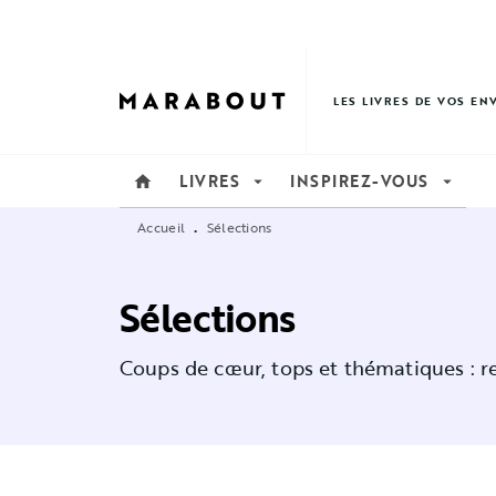
MENU
RECHERCHE
CONTENU
LES LIVRES DE VOS EN
LIVRES
INSPIREZ-VOUS
home
arrow_drop_down
arrow_drop_down
Accueil
Sélections
•
Sélections
Coups de cœur, tops et thématiques : re