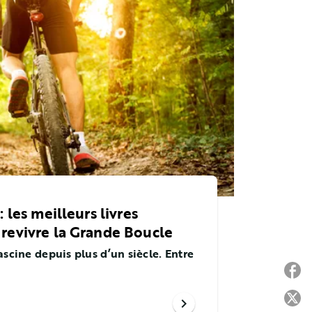
 les meilleurs livres
revivre la Grande Boucle
ascine depuis plus d’un siècle. Entre
P
P
chevron_right