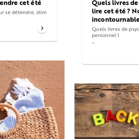
tendre cet été
Quels livres d
lire cet été ? N
our se détendre, stim
incontournabl
chevron_right
Quels livres de ps
personnel l
…