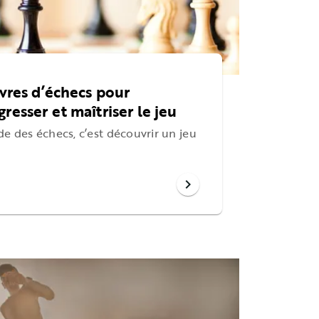
ivres d’échecs pour
resser et maîtriser le jeu
e des échecs, c’est découvrir un jeu
chevron_right