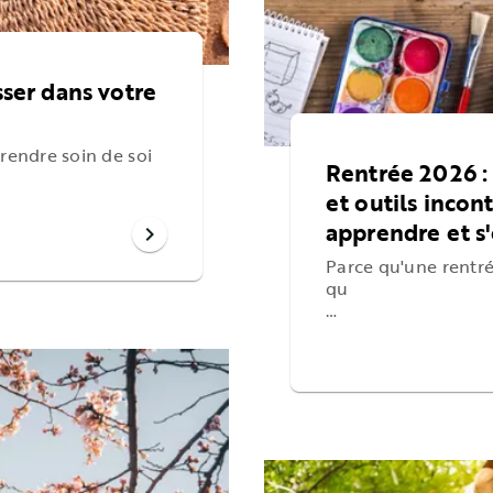
sser dans votre
prendre soin de soi
Rentrée 2026 : 
et outils incon
apprendre et s
chevron_right
Parce qu'une rentré
qu
…