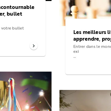
 incontournable
er, bullet
 votre bullet
Les meilleurs l
apprendre, prog
chevron_right
Entrer dans le mond
exi
…