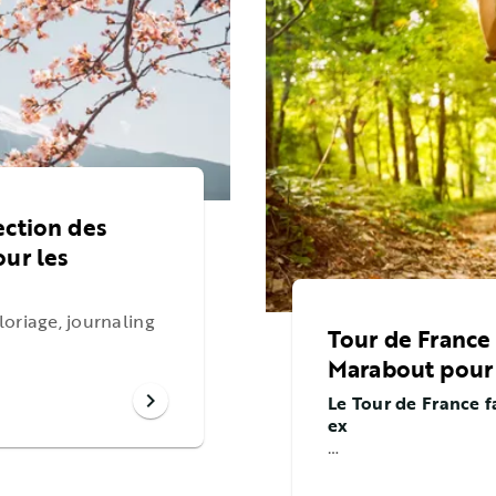
ection des
our les
loriage, journaling
Tour de France :
Marabout pour 
chevron_right
Le Tour de France f
ex
…