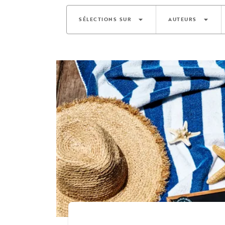
arrow_drop_down
arrow_drop_down
SÉLECTIONS SUR
AUTEURS