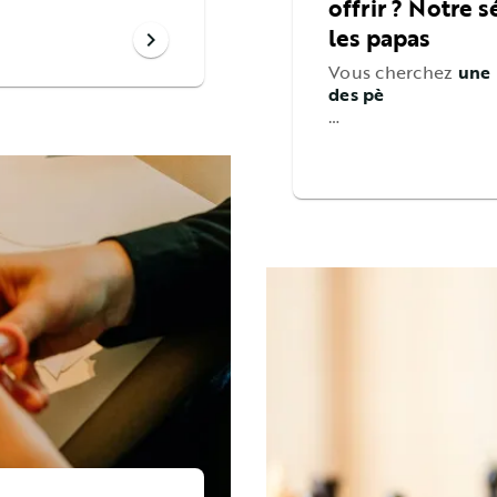
offrir ? Notre 
les papas
chevron_right
Vous cherchez
une 
des pè
…