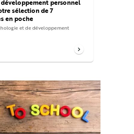
e développement personnel
otre sélection de 7
es en poche
ychologie et de développement
chevron_right