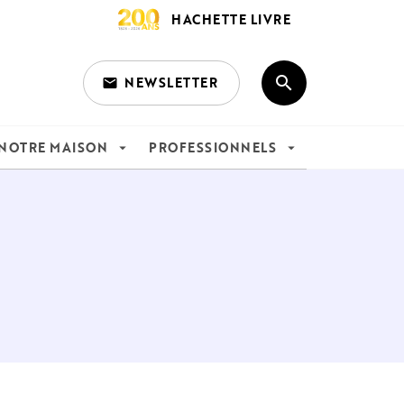
HACHETTE LIVRE
search
NEWSLETTER
email
search
NOTRE MAISON
PROFESSIONNELS
arrow_drop_down
arrow_drop_down