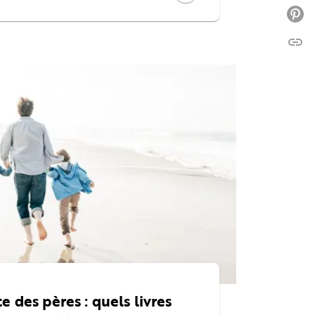
P
link
C
e des pères : quels livres