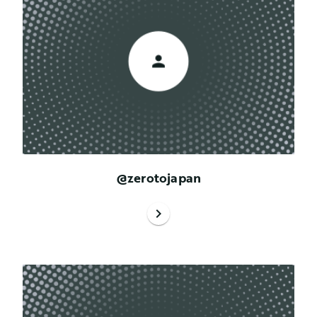
@zerotojapan
chevron_right