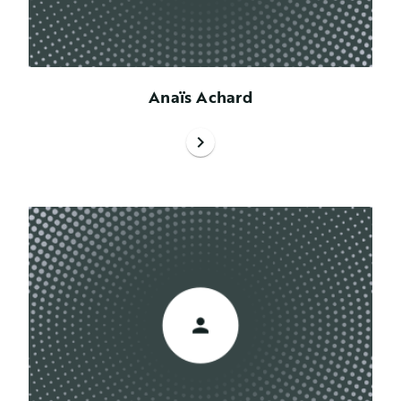
Anaïs Achard
chevron_right