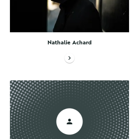
Nathalie Achard
chevron_right