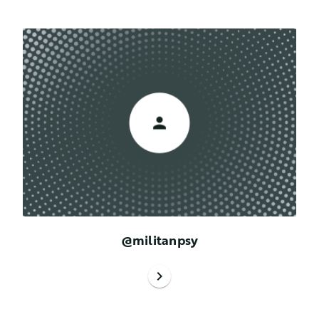
@militanpsy
chevron_right