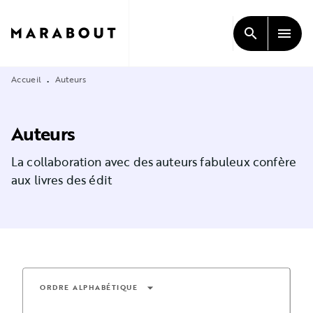
MENU
RECHERCHE
CONTENU
search
menu
PIED DE PAGE
Accueil
Auteurs
•
Auteurs
La collaboration avec des auteurs fabuleux confère
aux livres des édit
arrow_drop_down
ORDRE ALPHABÉTIQUE