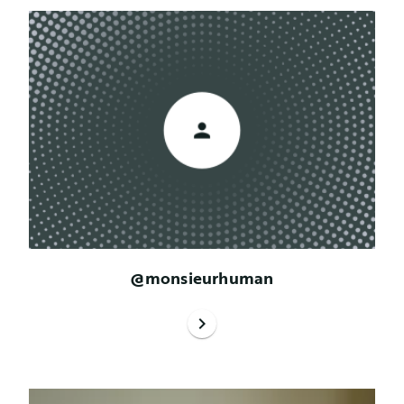
@monsieurhuman
chevron_right