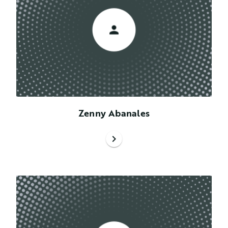
Zenny Abanales
chevron_right