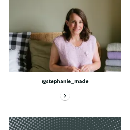
@stephanie_made
chevron_right