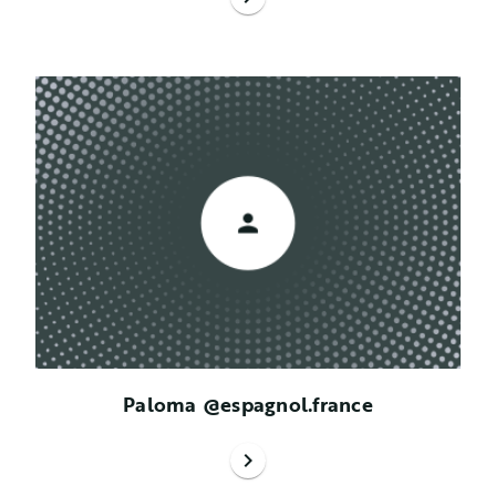
Paloma @espagnol.france
chevron_right