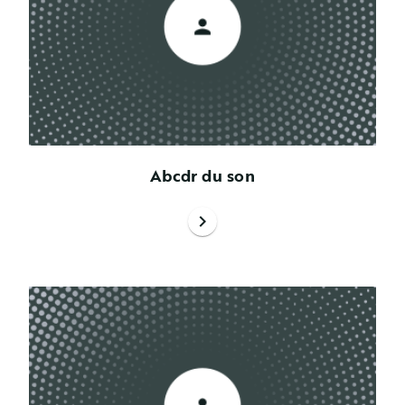
Abcdr du son
chevron_right