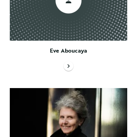
Eve Aboucaya
chevron_right