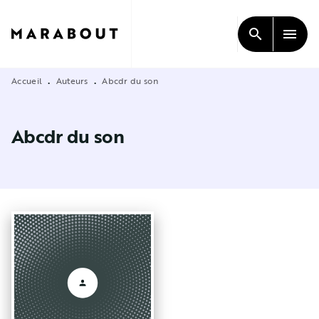
MENU
RECHERCHE
CONTENU
search
menu
PIED DE PAGE
Accueil
Auteurs
Abcdr du son
•
•
Abcdr du son