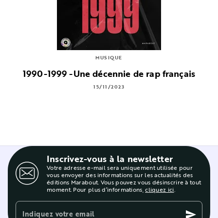
MUSIQUE
1990-1999 -Une décennie de rap français
15/11/2023
Inscrivez-vous à la newsletter
Votre adresse e-mail sera uniquement utilisée pour
vous envoyer des informations sur les actualités des
éditions Marabout. Vous pouvez vous désinscrire à tout
moment. Pour plus d’informations,
cliquez ici
.
Indiquez votre email
send