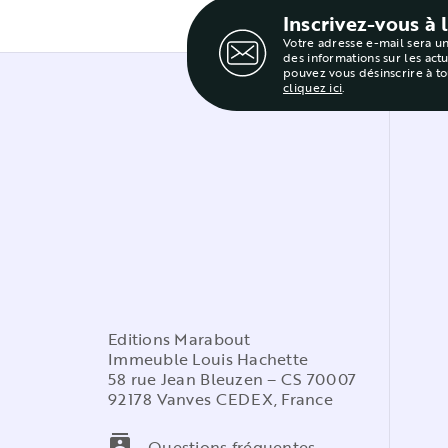
Inscrivez-vous à 
Votre adresse e-mail sera u
des informations sur les act
pouvez vous désinscrire à t
cliquez ici
.
Editions Marabout
Immeuble Louis Hachette
58 rue Jean Bleuzen – CS 70007
92178 Vanves CEDEX, France
contacts
Questions fréquentes