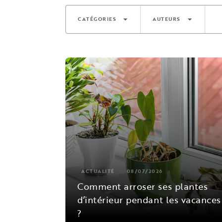
arrow_drop_down
arrow_drop_down
CATÉGORIES
AUTEURS
ACTUALITÉ
08/07/2026
Comment arroser ses plantes
d’intérieur pendant les vacances
?