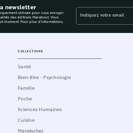
la newsletter
niquement utilisée pour vous envoyer
Indiquez votre email
ualités des éditions Marabout. Vous
out moment. Pour plus d’informations,
COLLECTIONS
Santé
Bien-être - Psychologie
Famille
Poche
Sciences Humaines
Cuisine
Marabulles