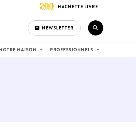
HACHETTE LIVRE
search
NEWSLETTER
email
search
NOTRE MAISON
PROFESSIONNELS
arrow_drop_down
arrow_drop_down