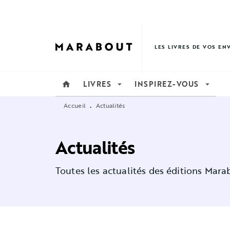
MENU
RECHERCHE
CONTENU
LES LIVRES DE VOS EN
LIVRES
INSPIREZ-VOUS
home
arrow_drop_down
arrow_drop_down
Accueil
Actualités
•
Actualités
Toutes les actualités des éditions Mara