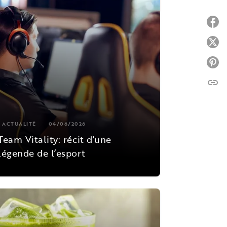
P
P
P
link
C
ACTUALITÉ
04/06/2026
Team Vitality: récit d’une
légende de l’esport