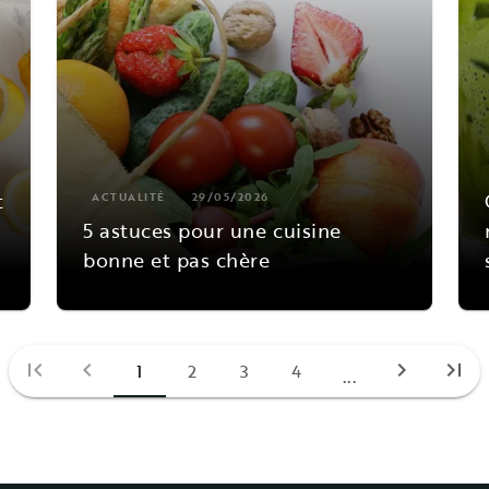
t
ACTUALITÉ
29/05/2026
5 astuces pour une cuisine
bonne et pas chère
first_page
chevron_left
chevron_right
last_page
1
2
3
4
...