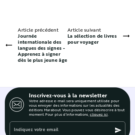
Article précédent
Article suivant
Journée
La sélection de livres
internationale des
pour voyager
langues des signes -
Apprenez à signer
dès le plus jeune âge
Inscrivez-vous à la newsletter
Votre adresse e-mail sera uniquement utilisée pour
vous envoyer des informations sur les actualités des
éditions Marabout. Vous pouvez vous désinscrire à tout
moment. Pour plus d’informations,
cliquez ici
.
Indiquez votre email
send