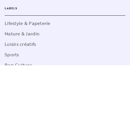
LABELS
Lifestyle & Papeterie
Nature & Jardin
Loisirs créatifs
Sports
Pop Culture
Jeux
CGU
Charte de référencement
Charte des Données Personnelles