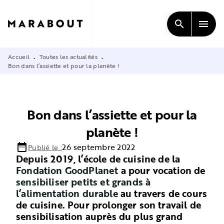
MENU
RECHERCHE
CONTENU
search
menu
PIED DE PAGE
Accueil
Toutes les actualités
•
•
Bon dans l’assiette et pour la planète !
Bon dans l’assiette et pour la
planète !
date_range
26 septembre 2022
Publié le :
Depuis 2019, l’école de cuisine de la
Fondation GoodPlanet
a pour vocation de
sensibiliser petits et grands à
l’alimentation durable
au travers de cours
de cuisine. Pour prolonger son travail de
sensibilisation auprès du plus grand