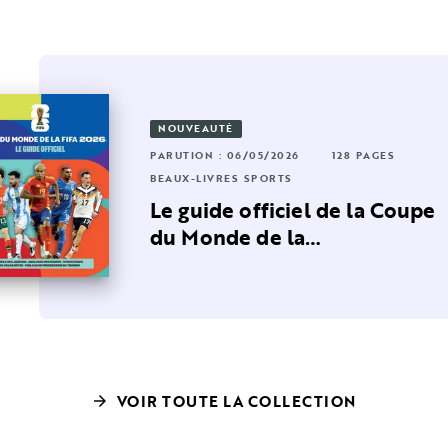
NOUVEAUTÉ
36 PAGES
PARUTION : 06/05/2026
128 PAGES
RUTION : 02/07/2025
96 PAGES
BEAUX-LIVRES SPORTS
AUX-LIVRES SPORTS
 de la
Le guide officiel de la Coupe
rci Paris !
d…
du Monde de la…
VOIR TOUTE LA COLLECTION
arrow_forward