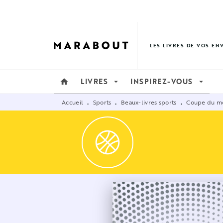
MENU
RECHERCHE
CONTENU
LES LIVRES DE VOS EN
LIVRES
INSPIREZ-VOUS
home
arrow_drop_down
arrow_drop_down
Accueil
Sports
Beaux-livres sports
Coupe du mo
•
•
•