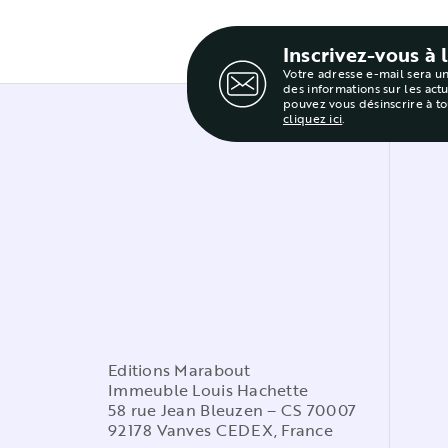
Inscrivez-vous à 
Votre adresse e-mail sera u
des informations sur les act
pouvez vous désinscrire à t
cliquez ici
.
Editions Marabout
Immeuble Louis Hachette
58 rue Jean Bleuzen – CS 70007
92178 Vanves CEDEX, France