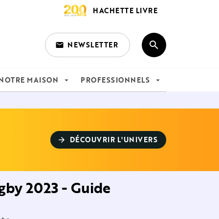
HACHETTE LIVRE
search
NEWSLETTER
email
search
NOTRE MAISON
PROFESSIONNELS
arrow_drop_down
arrow_drop_down
DÉCOUVRIR L'UNIVERS
arrow_forward
gby 2023 - Guide