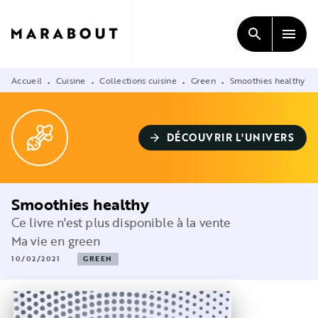
MENU
RECHERCHE
CONTENU
search
menu
PIED DE PAGE
Accueil
Cuisine
Collections cuisine
Green
Smoothies healthy
•
•
•
•
DÉCOUVRIR L'UNIVERS
arrow_forward
Smoothies healthy
Ce livre n'est plus disponible à la vente
Ma vie en green
10/02/2021
GREEN