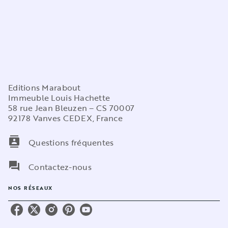
Editions Marabout
Immeuble Louis Hachette
58 rue Jean Bleuzen – CS 70007
92178 Vanves CEDEX, France
contacts
Questions fréquentes
question_answer
Contactez-nous
NOS RÉSEAUX