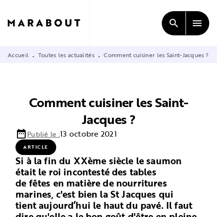
MENU
RECHERCHE
CONTENU
search
menu
PIED DE PAGE
Accueil
Toutes les actualités
Comment cuisiner les Saint-Jacques ?
•
•
Comment cuisiner les Saint-
Jacques ?
date_range
13 octobre 2021
Publié le :
ARTICLE
Si à la fin du XXème siècle le saumon
était le roi incontesté des tables
de fêtes en matière de nourritures
marines, c'est bien la St Jacques qui
tient aujourd’hui le haut du pavé. Il faut
dire qu'elle a le bon goût d'être en pleine