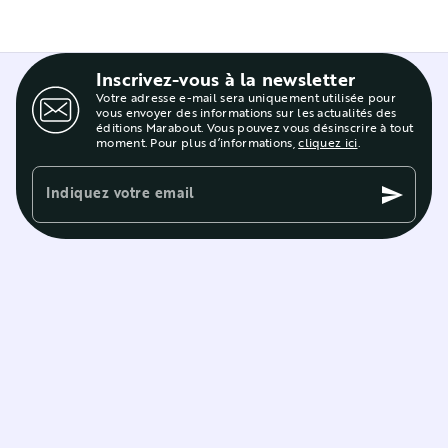
Inscrivez-vous à la newsletter
Votre adresse e-mail sera uniquement utilisée pour
vous envoyer des informations sur les actualités des
éditions Marabout. Vous pouvez vous désinscrire à tout
moment. Pour plus d’informations,
cliquez ici
.
Indiquez votre email
send