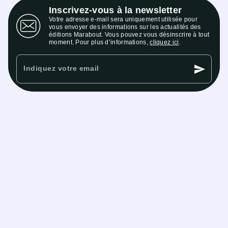
Inscrivez-vous à la newsletter
Votre adresse e-mail sera uniquement utilisée pour
vous envoyer des informations sur les actualités des
éditions Marabout. Vous pouvez vous désinscrire à tout
moment. Pour plus d’informations,
cliquez ici
.
send
Indiquez votre email