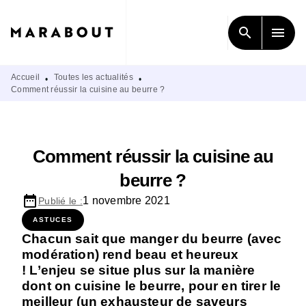
MENU
RECHERCHE
CONTENU
search
menu
PIED DE PAGE
Accueil
Toutes les actualités
•
•
Comment réussir la cuisine au beurre ?
Comment réussir la cuisine au
beurre ?
date_range
1 novembre 2021
Publié le :
ASTUCES
Chacun sait que manger du beurre (avec
modération) rend beau et heureux
! L’enjeu se situe plus sur la manière
dont on cuisine le beurre, pour en tirer le
meilleur (un exhausteur de saveurs