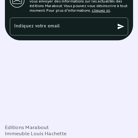
vous envoyer des informations sur les actualités des
éditions Marabout. Vous pouvez vous désinscrire à tout
moment. Pour plus d’informations,
cliquez ici
.
Indiquez votre email
send
Editions Marabout
Immeuble Louis Hachette