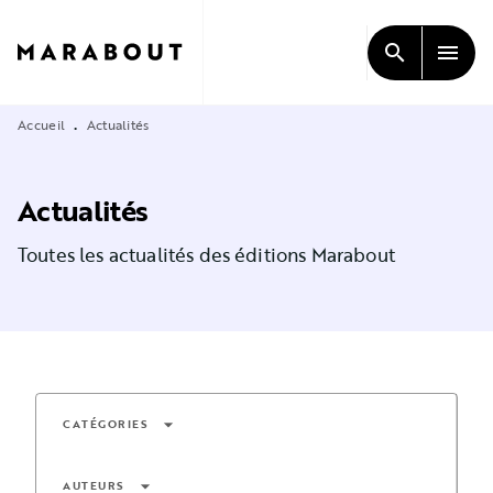
MENU
RECHERCHE
CONTENU
search
menu
PIED DE PAGE
Accueil
Actualités
•
Actualités
Toutes les actualités des éditions Marabout
arrow_drop_down
CATÉGORIES
arrow_drop_down
AUTEURS