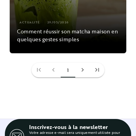
ACTUALITÉ
29/05/2026
Comment réussir son matcha maison en
quelques gestes simples
first_page
chevron_left
chevron_right
last_page
1
Inscrivez-vous à la newsletter
Votre adresse e-mail sera uniquement utilisée pour