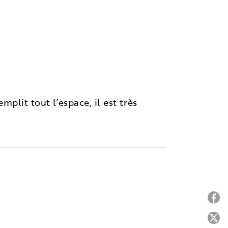
plit tout l’espace, il est très
P
P