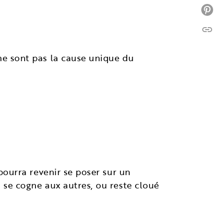
P
link
C
 ne sont pas la cause unique du
 pourra revenir se poser sur un
, se cogne aux autres, ou reste cloué