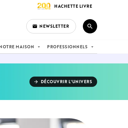
HACHETTE LIVRE
search
NEWSLETTER
email
search
NOTRE MAISON
PROFESSIONNELS
arrow_drop_down
arrow_drop_down
DÉCOUVRIR L'UNIVERS
arrow_forward