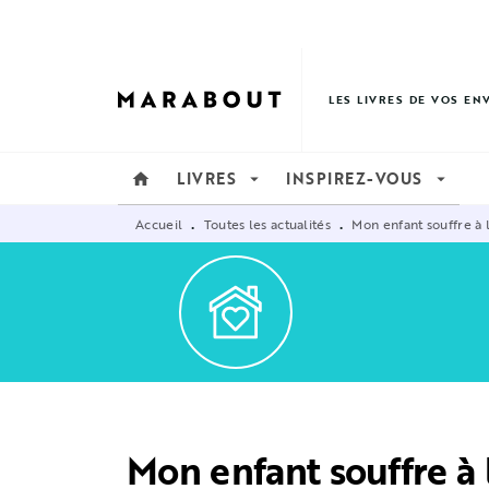
MENU
RECHERCHE
CONTENU
LES LIVRES DE VOS EN
LIVRES
INSPIREZ-VOUS
home
arrow_drop_down
arrow_drop_down
Accueil
Toutes les actualités
Mon enfant souffre à 
•
•
Mon enfant souffre à l