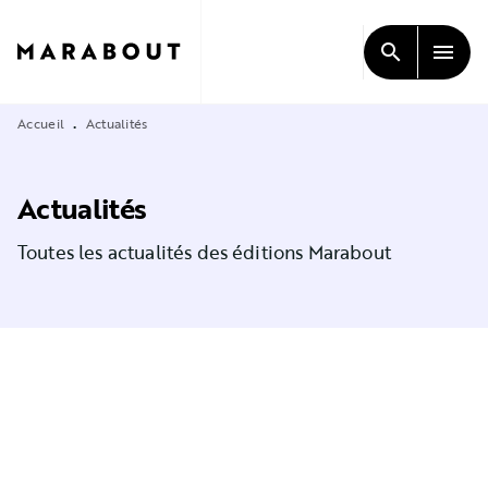
MENU
RECHERCHE
CONTENU
search
menu
PIED DE PAGE
Accueil
Actualités
•
Actualités
Toutes les actualités des éditions Marabout