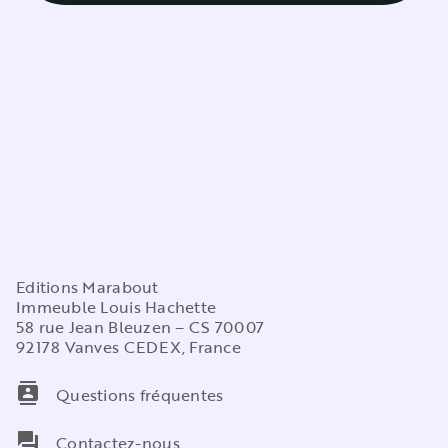
Editions Marabout
Immeuble Louis Hachette
58 rue Jean Bleuzen – CS 70007
92178 Vanves CEDEX, France
contacts
Questions fréquentes
question_answer
Contactez-nous