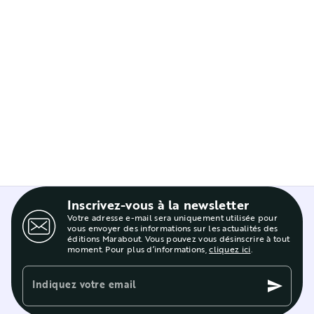
Inscrivez-vous à la newsletter
Votre adresse e-mail sera uniquement utilisée pour
vous envoyer des informations sur les actualités des
éditions Marabout. Vous pouvez vous désinscrire à tout
moment. Pour plus d’informations,
cliquez ici
.
Indiquez votre email
send