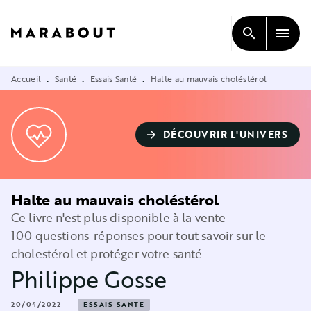
MENU
RECHERCHE
CONTENU
search
menu
PIED DE PAGE
Accueil
Santé
Essais Santé
Halte au mauvais choléstérol
•
•
•
DÉCOUVRIR L'UNIVERS
arrow_forward
Halte au mauvais choléstérol
Ce livre n'est plus disponible à la vente
100 questions-réponses pour tout savoir sur le
cholestérol et protéger votre santé
Philippe Gosse
20/04/2022
ESSAIS SANTÉ