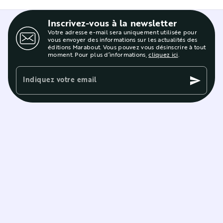
Inscrivez-vous à la newsletter
Votre adresse e-mail sera uniquement utilisée pour
vous envoyer des informations sur les actualités des
éditions Marabout. Vous pouvez vous désinscrire à tout
moment. Pour plus d’informations,
cliquez ici
.
Indiquez votre email
send