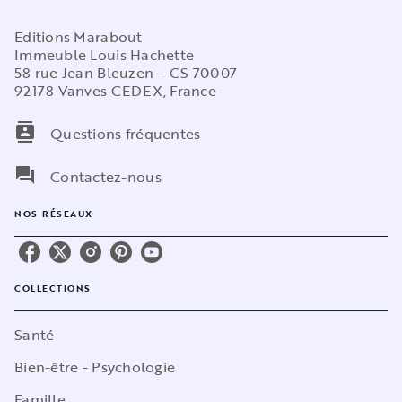
Editions Marabout
Immeuble Louis Hachette
58 rue Jean Bleuzen – CS 70007
92178 Vanves CEDEX, France
contacts
Questions fréquentes
question_answer
Contactez-nous
NOS RÉSEAUX
COLLECTIONS
Santé
Bien-être - Psychologie
Famille