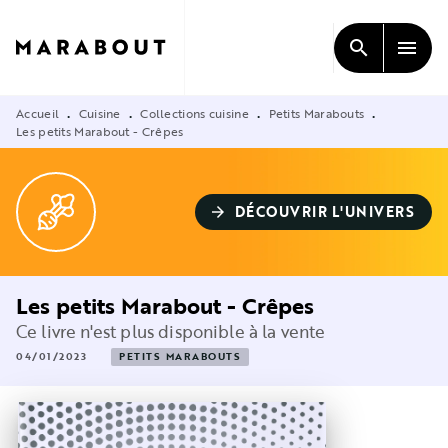
MENU
RECHERCHE
CONTENU
search
menu
PIED DE PAGE
Accueil
Cuisine
Collections cuisine
Petits Marabouts
•
•
•
•
Les petits Marabout - Crêpes
DÉCOUVRIR L'UNIVERS
arrow_forward
Les petits Marabout - Crêpes
Ce livre n'est plus disponible à la vente
04/01/2023
PETITS MARABOUTS