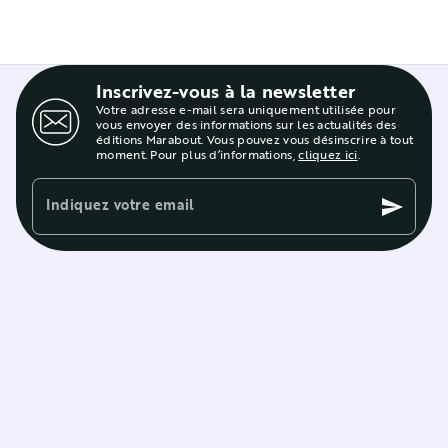
Inscrivez-vous à la newsletter
Votre adresse e-mail sera uniquement utilisée pour
vous envoyer des informations sur les actualités des
éditions Marabout. Vous pouvez vous désinscrire à tout
moment. Pour plus d’informations,
cliquez ici
.
Indiquez votre email
send