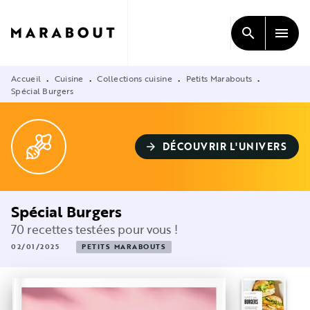
MENU
RECHERCHE
CONTENU
search
menu
PIED DE PAGE
Accueil
Cuisine
Collections cuisine
Petits Marabouts
•
•
•
•
Spécial Burgers
DÉCOUVRIR L'UNIVERS
arrow_forward
Spécial Burgers
70 recettes testées pour vous !
02/01/2025
PETITS MARABOUTS