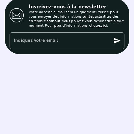
Inscrivez-vous à la newsletter
Votre adresse e-mail sera uniquement utilisée pour
vous envoyer des informations sur les actualités des
éditions Marabout. Vous pouvez vous désinscrire à tout
moment. Pour plus d’informations,
cliquez ici
.
Indiquez votre email
send