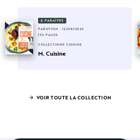
À PARAÎTRE
PARUTION : 12/08/2026
192 PAGES
COLLECTIONS CUISINE
M. Cuisine
VOIR TOUTE LA COLLECTION
arrow_forward