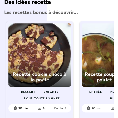
Des idées recette
Les recettes bonus à découvrir...
Recette cookie choco à
Recette soupe
la poêle
poulet-h
DESSERT
ENFANTS
ENTRÉE
PLAT
POUR TOUTE L'ANNÉE
HIV
30min
4
Facile ⭐
20min
4
timer
person_outline
timer
person_outline