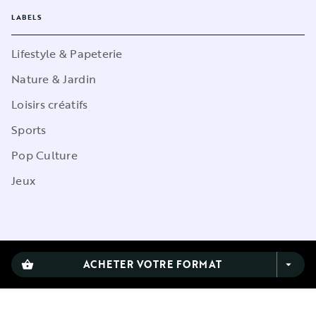
LABELS
Lifestyle & Papeterie
Nature & Jardin
Loisirs créatifs
Sports
Pop Culture
Jeux
CGU
ACHETER VOTRE FORMAT
shopping_basket
arrow_drop_down
Charte de référencement
Charte des Données Personnelles
Mentions légales