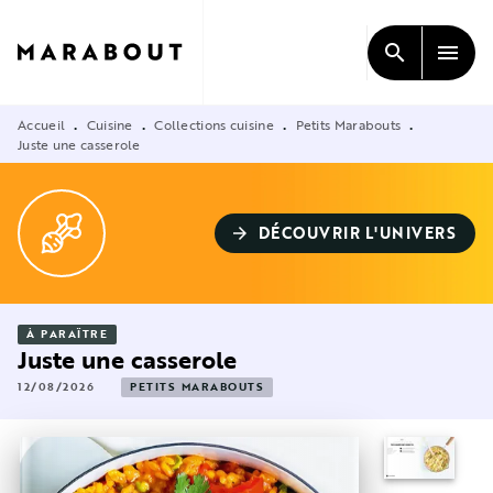
MENU
RECHERCHE
CONTENU
search
menu
PIED DE PAGE
Accueil
Cuisine
Collections cuisine
Petits Marabouts
•
•
•
•
Juste une casserole
DÉCOUVRIR L'UNIVERS
arrow_forward
À PARAÎTRE
Juste une casserole
12/08/2026
PETITS MARABOUTS