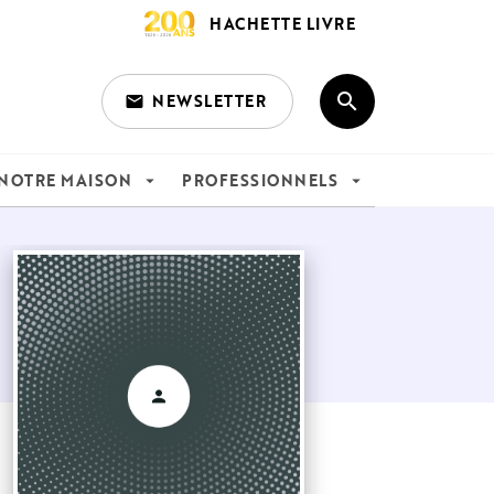
HACHETTE LIVRE
search
NEWSLETTER
email
search
NOTRE MAISON
PROFESSIONNELS
arrow_drop_down
arrow_drop_down