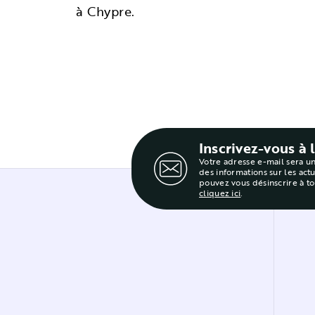
à Chypre.
Inscrivez-vous à 
Votre adresse e-mail sera u
des informations sur les act
pouvez vous désinscrire à t
cliquez ici
.