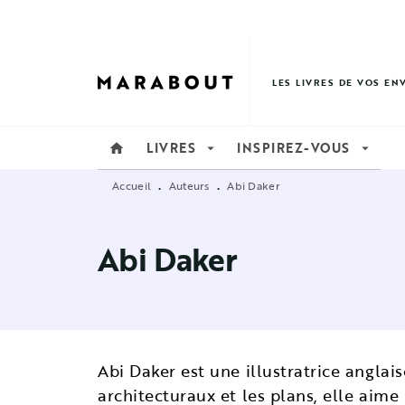
MENU
RECHERCHE
CONTENU
LES LIVRES DE VOS EN
LIVRES
INSPIREZ-VOUS
home
arrow_drop_down
arrow_drop_down
Accueil
Auteurs
Abi Daker
•
•
Abi Daker
Abi Daker est une illustratrice anglais
architecturaux et les plans, elle aime 