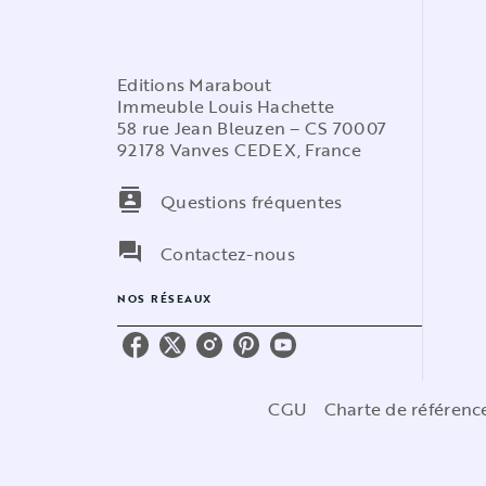
Editions Marabout
Immeuble Louis Hachette
58 rue Jean Bleuzen – CS 70007
92178 Vanves CEDEX, France
contacts
Questions fréquentes
question_answer
Contactez-nous
NOS RÉSEAUX
CGU
Charte de référen