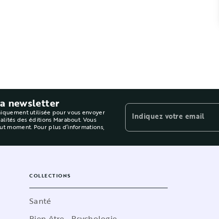
la newsletter
niquement utilisée pour vous envoyer
Indiquez votre email
ualités des éditions Marabout. Vous
out moment. Pour plus d’informations,
COLLECTIONS
Santé
Bien-être - Psychologie