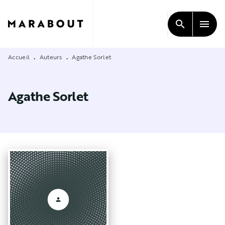
MENU
RECHERCHE
CONTENU
search
menu
PIED DE PAGE
Accueil
Auteurs
Agathe Sorlet
•
•
Agathe Sorlet