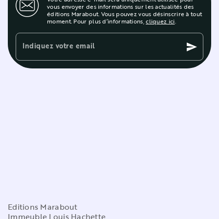
vous envoyer des informations sur les actualités des
éditions Marabout. Vous pouvez vous désinscrire à tout
moment. Pour plus d’informations,
cliquez ici
.
Indiquez votre email
send
Editions Marabout
Immeuble Louis Hachette