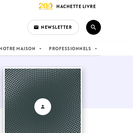
HACHETTE LIVRE
search
NEWSLETTER
email
search
NOTRE MAISON
PROFESSIONNELS
arrow_drop_down
arrow_drop_down