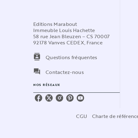
Editions Marabout
Immeuble Louis Hachette
58 rue Jean Bleuzen – CS 70007
92178 Vanves CEDEX, France
contacts
Questions fréquentes
question_answer
Contactez-nous
NOS RÉSEAUX
CGU
Charte de référen