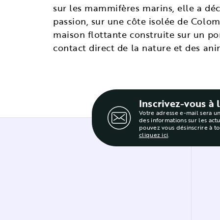
sur les mammifères marins, elle a déc
passion, sur une côte isolée de Colom
maison flottante construite sur un pon
contact direct de la nature et des an
Inscrivez-vous à 
Votre adresse e-mail sera u
des informations sur les act
pouvez vous désinscrire à t
cliquez ici
.