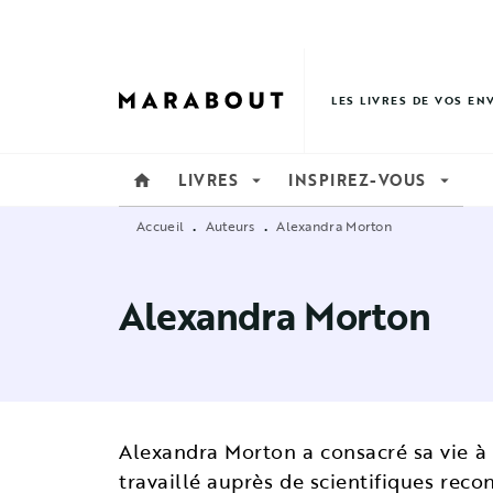
MENU
RECHERCHE
CONTENU
LES LIVRES DE VOS EN
LIVRES
INSPIREZ-VOUS
home
arrow_drop_down
arrow_drop_down
Accueil
Auteurs
Alexandra Morton
•
•
Alexandra Morton
Alexandra Morton a consacré sa vie à 
travaillé auprès de scientifiques rec