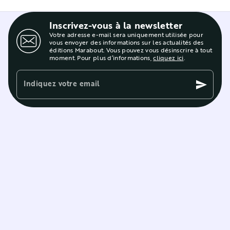
Inscrivez-vous à la newsletter
Votre adresse e-mail sera uniquement utilisée pour
vous envoyer des informations sur les actualités des
éditions Marabout. Vous pouvez vous désinscrire à tout
moment. Pour plus d’informations,
cliquez ici
.
Indiquez votre email
send