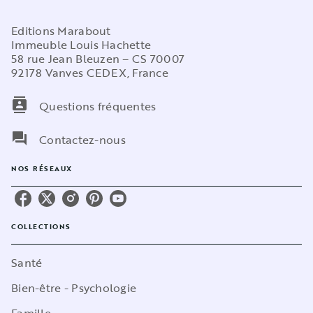
Editions Marabout
Immeuble Louis Hachette
58 rue Jean Bleuzen – CS 70007
92178 Vanves CEDEX, France
contacts
Questions fréquentes
question_answer
Contactez-nous
NOS RÉSEAUX
COLLECTIONS
Santé
Bien-être - Psychologie
Famille