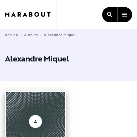
MENU
RECHERCHE
CONTENU
search
menu
PIED DE PAGE
Accueil
Auteurs
Alexandre Miquel
•
•
Alexandre Miquel