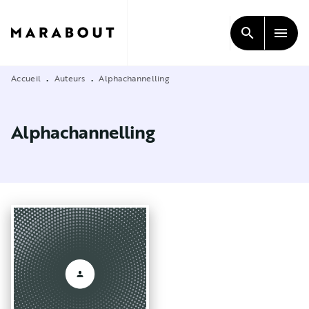
MENU
RECHERCHE
CONTENU
search
menu
PIED DE PAGE
Accueil
Auteurs
Alphachannelling
•
•
Alphachannelling