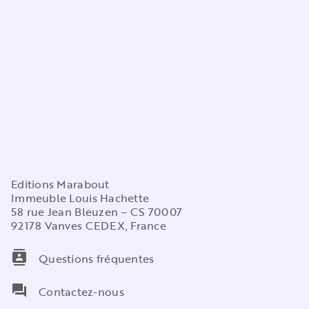
Editions Marabout
Immeuble Louis Hachette
58 rue Jean Bleuzen – CS 70007
92178 Vanves CEDEX, France
contacts
Questions fréquentes
question_answer
Contactez-nous