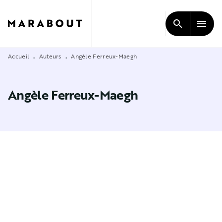
MENU
RECHERCHE
CONTENU
search
menu
PIED DE PAGE
Accueil
Auteurs
Angèle Ferreux-Maegh
•
•
Angèle Ferreux-Maegh