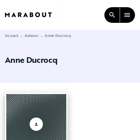
MENU
RECHERCHE
CONTENU
search
menu
PIED DE PAGE
Accueil
Auteurs
Anne Ducrocq
•
•
Anne Ducrocq