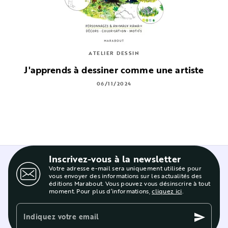
ATELIER DESSIN
J'apprends à dessiner comme une artiste
06/11/2024
Inscrivez-vous à la newsletter
Votre adresse e-mail sera uniquement utilisée pour
vous envoyer des informations sur les actualités des
éditions Marabout. Vous pouvez vous désinscrire à tout
moment. Pour plus d’informations,
cliquez ici
.
Indiquez votre email
send