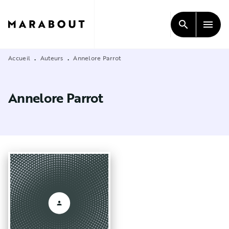
MENU
RECHERCHE
CONTENU
search
menu
PIED DE PAGE
Accueil
Auteurs
Annelore Parrot
•
•
Annelore Parrot