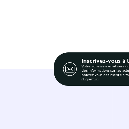
Inscrivez-vous à 
Votre adresse e-mail sera u
des informations sur les act
pouvez vous désinscrire à t
cliquez ici
.