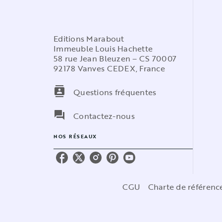
Editions Marabout
Immeuble Louis Hachette
58 rue Jean Bleuzen – CS 70007
92178 Vanves CEDEX, France
contacts
Questions fréquentes
question_answer
Contactez-nous
NOS RÉSEAUX
CGU
Charte de référen