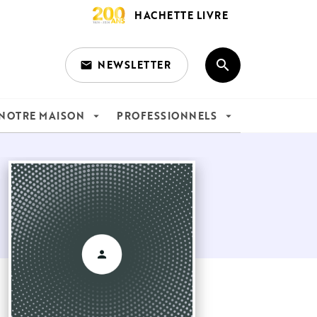
HACHETTE LIVRE
search
NEWSLETTER
email
search
NOTRE MAISON
PROFESSIONNELS
arrow_drop_down
arrow_drop_down