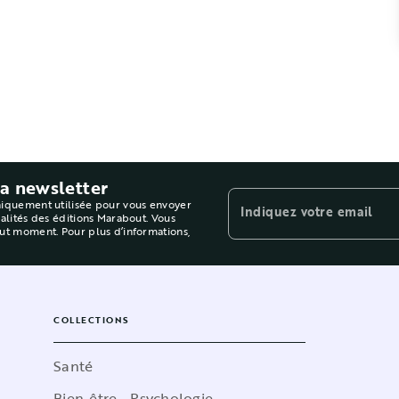
la newsletter
niquement utilisée pour vous envoyer
Indiquez votre email
ualités des éditions Marabout. Vous
out moment. Pour plus d’informations,
COLLECTIONS
Santé
Bien-être - Psychologie