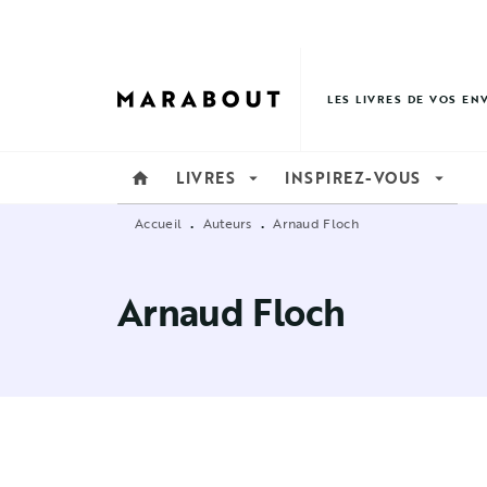
MENU
RECHERCHE
CONTENU
LES LIVRES DE VOS EN
LIVRES
INSPIREZ-VOUS
home
arrow_drop_down
arrow_drop_down
Accueil
Auteurs
Arnaud Floch
•
•
Arnaud Floch