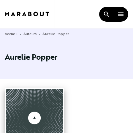
MENU
RECHERCHE
CONTENU
search
menu
PIED DE PAGE
Accueil
Auteurs
Aurelie Popper
•
•
Aurelie Popper