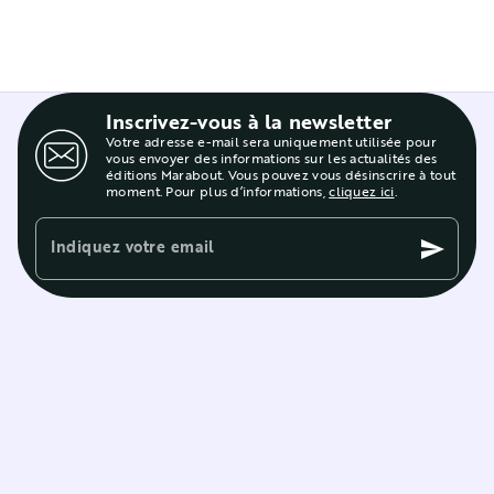
Inscrivez-vous à la newsletter
Votre adresse e-mail sera uniquement utilisée pour
vous envoyer des informations sur les actualités des
éditions Marabout. Vous pouvez vous désinscrire à tout
moment. Pour plus d’informations,
cliquez ici
.
Indiquez votre email
send