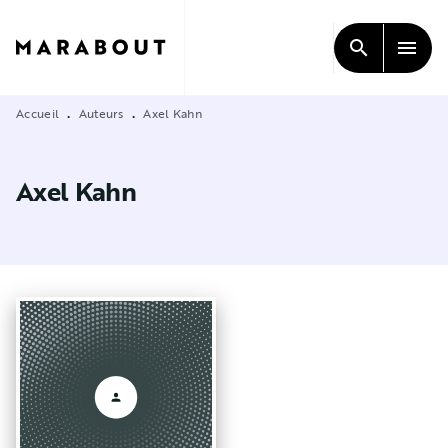
MENU
RECHERCHE
CONTENU
search
menu
PIED DE PAGE
Accueil
Auteurs
Axel Kahn
•
•
Axel Kahn