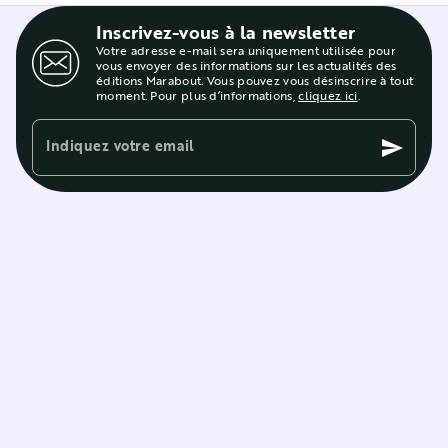
Inscrivez-vous à la newsletter
Votre adresse e-mail sera uniquement utilisée pour
vous envoyer des informations sur les actualités des
éditions Marabout. Vous pouvez vous désinscrire à tout
moment. Pour plus d’informations,
cliquez ici
.
Indiquez votre email
send