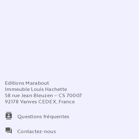
Editions Marabout
Immeuble Louis Hachette
58 rue Jean Bleuzen – CS 70007
92178 Vanves CEDEX, France
contacts
Questions fréquentes
question_answer
Contactez-nous