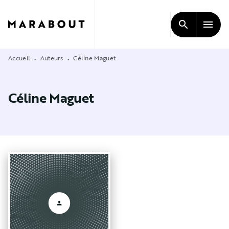
MENU
RECHERCHE
CONTENU
search
menu
PIED DE PAGE
Accueil
Auteurs
Céline Maguet
•
•
Céline Maguet