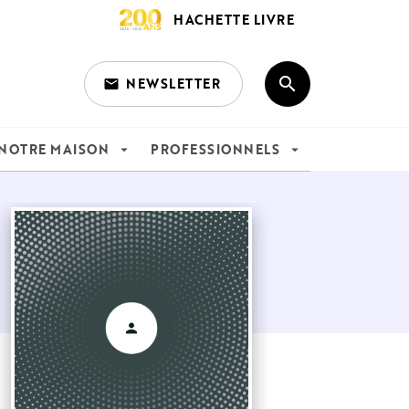
HACHETTE LIVRE
search
NEWSLETTER
email
search
NOTRE MAISON
PROFESSIONNELS
arrow_drop_down
arrow_drop_down