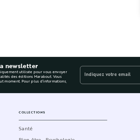
la newsletter
niquement utilisée pour vous envoyer
Indiquez votre email
ualités des éditions Marabout. Vous
out moment. Pour plus d’informations,
COLLECTIONS
Santé
Bien-être - Psychologie