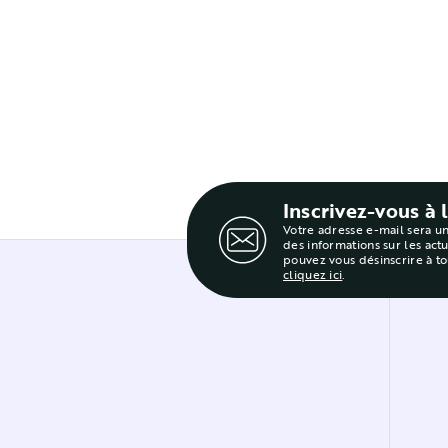
Inscrivez-vous à 
Votre adresse e-mail sera u
des informations sur les act
pouvez vous désinscrire à t
cliquez ici
.