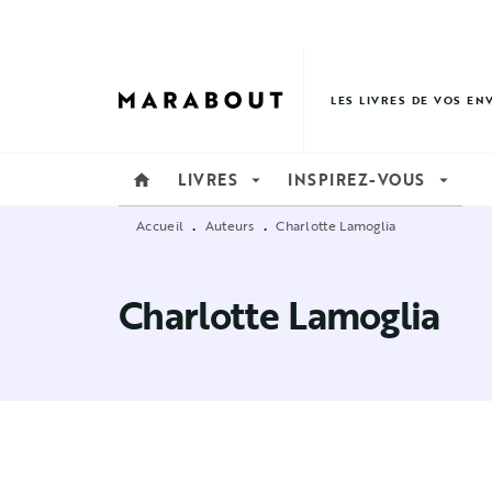
MENU
RECHERCHE
CONTENU
LES LIVRES DE VOS EN
LIVRES
INSPIREZ-VOUS
home
arrow_drop_down
arrow_drop_down
Accueil
Auteurs
Charlotte Lamoglia
•
•
Charlotte Lamoglia