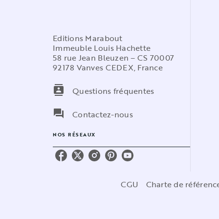
Editions Marabout
Immeuble Louis Hachette
58 rue Jean Bleuzen – CS 70007
92178 Vanves CEDEX, France
contacts
Questions fréquentes
question_answer
Contactez-nous
NOS RÉSEAUX
CGU
Charte de référen