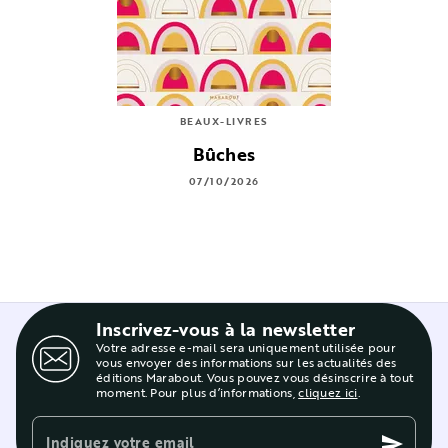
BEAUX-LIVRES
Bûches
07/10/2026
Inscrivez-vous à la newsletter
Votre adresse e-mail sera uniquement utilisée pour
vous envoyer des informations sur les actualités des
éditions Marabout. Vous pouvez vous désinscrire à tout
moment. Pour plus d’informations,
cliquez ici
.
Indiquez votre email
send