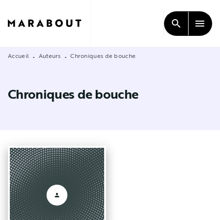
MENU
RECHERCHE
CONTENU
search
menu
PIED DE PAGE
Accueil
Auteurs
Chroniques de bouche
•
•
Chroniques de bouche