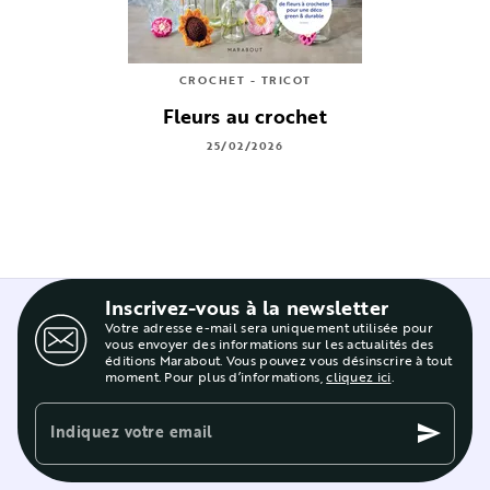
CROCHET - TRICOT
Fleurs au crochet
25/02/2026
Inscrivez-vous à la newsletter
Votre adresse e-mail sera uniquement utilisée pour
vous envoyer des informations sur les actualités des
éditions Marabout. Vous pouvez vous désinscrire à tout
moment. Pour plus d’informations,
cliquez ici
.
Indiquez votre email
send