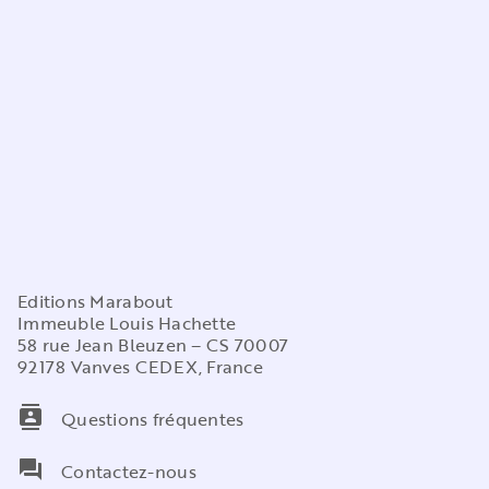
Editions Marabout
Immeuble Louis Hachette
58 rue Jean Bleuzen – CS 70007
92178 Vanves CEDEX, France
contacts
Questions fréquentes
question_answer
Contactez-nous