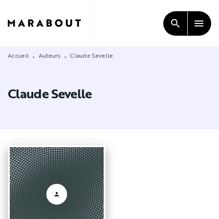
MENU
RECHERCHE
CONTENU
search
menu
PIED DE PAGE
Accueil
Auteurs
Claude Sevelle
•
•
Claude Sevelle