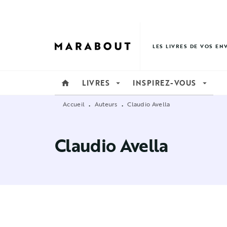
MENU
RECHERCHE
CONTENU
LES LIVRES DE VOS EN
LIVRES
INSPIREZ-VOUS
home
arrow_drop_down
arrow_drop_down
Accueil
Auteurs
Claudio Avella
•
•
Claudio Avella