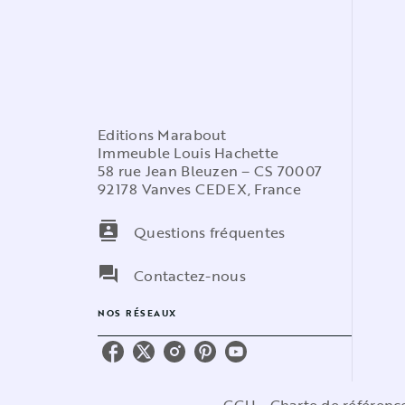
Editions Marabout
Immeuble Louis Hachette
58 rue Jean Bleuzen – CS 70007
92178 Vanves CEDEX, France
contacts
Questions fréquentes
question_answer
Contactez-nous
NOS RÉSEAUX
CGU
Charte de référen