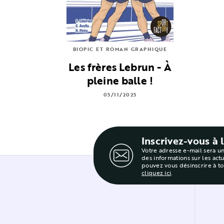
BIOPIC ET ROMAN GRAPHIQUE
Les frères Lebrun - À
pleine balle !
05/11/2025
Inscrivez-vous à 
Votre adresse e-mail sera u
des informations sur les act
pouvez vous désinscrire à t
cliquez ici
.