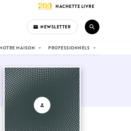
HACHETTE LIVRE
search
NEWSLETTER
email
search
NOTRE MAISON
PROFESSIONNELS
arrow_drop_down
arrow_drop_down