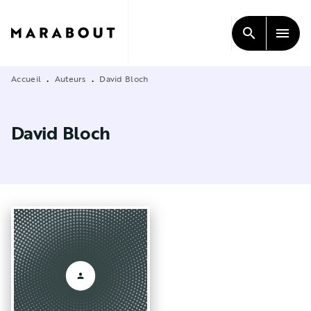
MENU
RECHERCHE
CONTENU
search
menu
PIED DE PAGE
Accueil
Auteurs
David Bloch
•
•
David Bloch