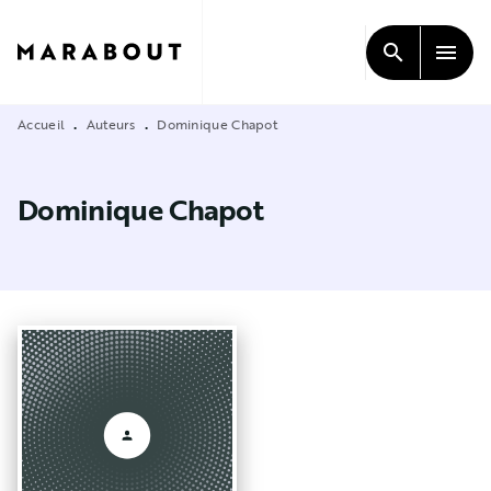
MENU
RECHERCHE
CONTENU
search
menu
PIED DE PAGE
Accueil
Auteurs
Dominique Chapot
•
•
Dominique Chapot