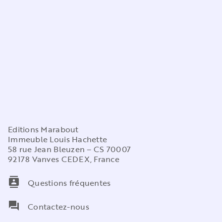
Editions Marabout
Immeuble Louis Hachette
58 rue Jean Bleuzen – CS 70007
92178 Vanves CEDEX, France
contacts
Questions fréquentes
question_answer
Contactez-nous