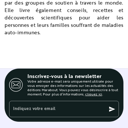
par des groupes de soutien à travers le monde.
Elle livre également conseils, recettes et
découvertes scientifiques pour aider les
personnes et leurs familles souffrant de maladies
auto-immunes.
Inscrivez-vous à la newsletter
Votre adresse e-mail sera uniquement utilisée pour
vous envoyer des informations sur les actualités des
éditions Marabout. Vous pouvez vous désinscrire à tout
moment. Pour plus d’informations,
cliquez ici
.
Indiquez votre email
send