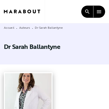
MENU
RECHERCHE
CONTENU
search
menu
PIED DE PAGE
Accueil
Auteurs
Dr Sarah Ballantyne
•
•
Dr Sarah Ballantyne