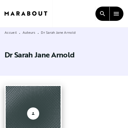
MENU
RECHERCHE
CONTENU
search
menu
PIED DE PAGE
Accueil
Auteurs
Dr Sarah Jane Arnold
•
•
Dr Sarah Jane Arnold