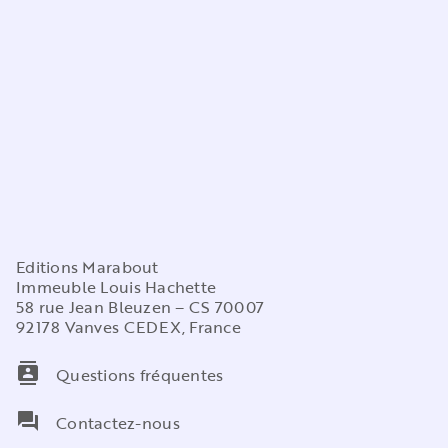
Editions Marabout
Immeuble Louis Hachette
58 rue Jean Bleuzen – CS 70007
92178 Vanves CEDEX, France
contacts
Questions fréquentes
question_answer
Contactez-nous