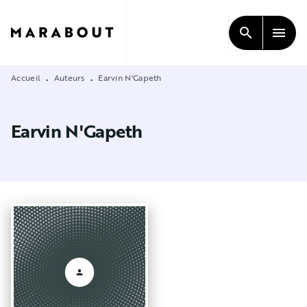
MENU
RECHERCHE
CONTENU
search
menu
PIED DE PAGE
Accueil
Auteurs
Earvin N'Gapeth
•
•
Earvin N'Gapeth