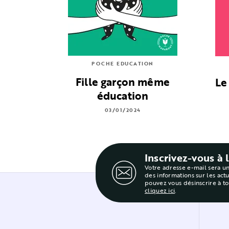
POCHE EDUCATION
Fille garçon même
Le
éducation
03/01/2024
Inscrivez-vous à 
Votre adresse e-mail sera u
des informations sur les act
pouvez vous désinscrire à t
cliquez ici
.