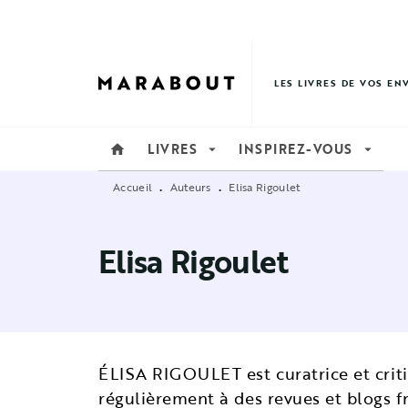
MENU
RECHERCHE
CONTENU
LES LIVRES DE VOS EN
LIVRES
INSPIREZ-VOUS
home
arrow_drop_down
arrow_drop_down
Accueil
Auteurs
Elisa Rigoulet
•
•
Elisa Rigoulet
ÉLISA RIGOULET est curatrice et criti
régulièrement à des revues et blogs 