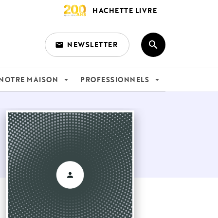
HACHETTE LIVRE
search
NEWSLETTER
email
search
NOTRE MAISON
PROFESSIONNELS
arrow_drop_down
arrow_drop_down