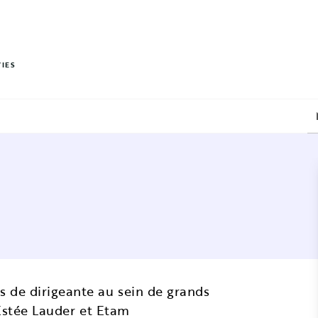
PIED DE PAGE
VIES
 de dirigeante au sein de grands
 Estée Lauder et Etam