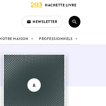
HACHETTE LIVRE
search
NEWSLETTER
email
search
NOTRE MAISON
PROFESSIONNELS
arrow_drop_down
arrow_drop_down