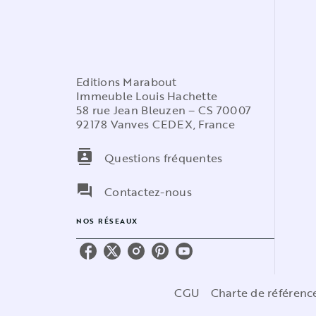
Editions Marabout
Immeuble Louis Hachette
58 rue Jean Bleuzen – CS 70007
92178 Vanves CEDEX, France
contacts
Questions fréquentes
question_answer
Contactez-nous
NOS RÉSEAUX
CGU
Charte de référen