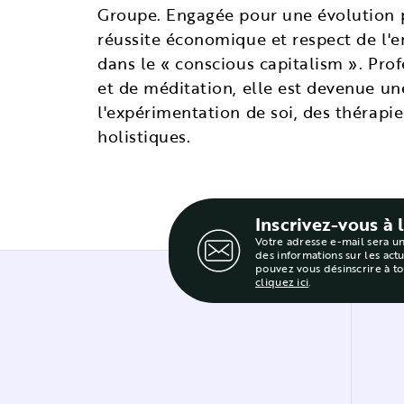
Groupe. Engagée pour une évolution po
réussite économique et respect de l'
dans le « conscious capitalism ». Prof
et de méditation, elle est devenue u
l'expérimentation de soi, des thérapie
holistiques.
Inscrivez-vous à 
Votre adresse e-mail sera u
des informations sur les act
pouvez vous désinscrire à t
cliquez ici
.