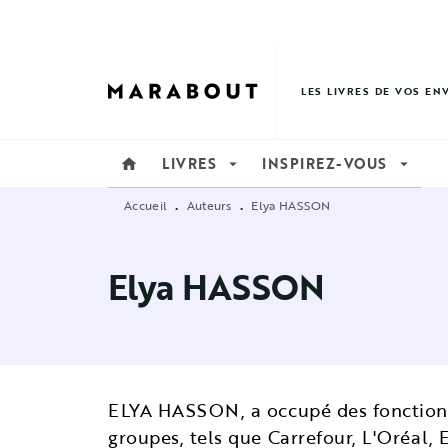
MENU
RECHERCHE
CONTENU
LES LIVRES DE VOS EN
LIVRES
INSPIREZ-VOUS
home
arrow_drop_down
arrow_drop_down
Accueil
Auteurs
Elya HASSON
•
•
Elya HASSON
ELYA HASSON, a occupé des fonctions
groupes, tels que Carrefour, L'Oréal,