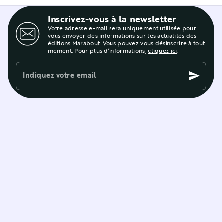
Inscrivez-vous à la newsletter
Votre adresse e-mail sera uniquement utilisée pour
vous envoyer des informations sur les actualités des
éditions Marabout. Vous pouvez vous désinscrire à tout
moment. Pour plus d’informations,
cliquez ici
.
Indiquez votre email
send