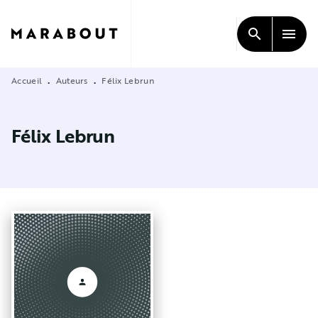
MENU
RECHERCHE
CONTENU
search
menu
PIED DE PAGE
Accueil
Auteurs
Félix Lebrun
•
•
Félix Lebrun