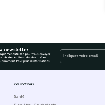
la newsletter
niquement utilisée pour vous envoyer
Indiquez votre email
ualités des éditions Marabout. Vous
out moment. Pour plus d’informations,
COLLECTIONS
Santé
Bien-être - Psychologie