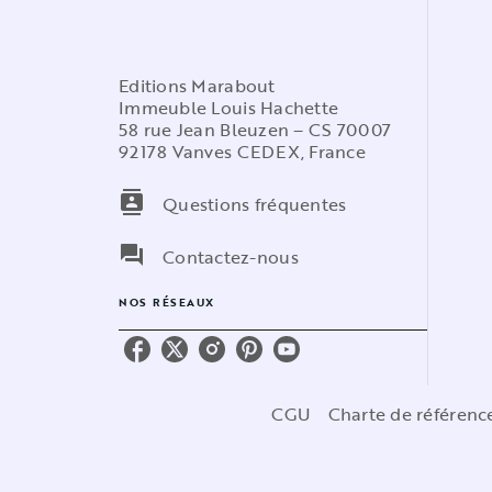
Editions Marabout
Immeuble Louis Hachette
58 rue Jean Bleuzen – CS 70007
92178 Vanves CEDEX, France
contacts
Questions fréquentes
question_answer
Contactez-nous
NOS RÉSEAUX
CGU
Charte de référen