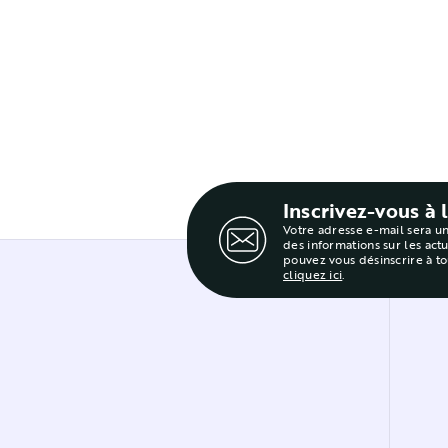
Inscrivez-vous à 
Votre adresse e-mail sera u
des informations sur les act
pouvez vous désinscrire à t
cliquez ici
.