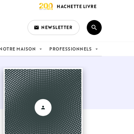
HACHETTE LIVRE
search
NEWSLETTER
email
search
NOTRE MAISON
PROFESSIONNELS
arrow_drop_down
arrow_drop_down