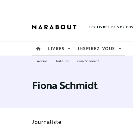
MENU
RECHERCHE
CONTENU
LES LIVRES DE VOS EN
LIVRES
INSPIREZ-VOUS
home
arrow_drop_down
arrow_drop_down
Accueil
Auteurs
Fiona Schmidt
•
•
Fiona Schmidt
Journaliste.