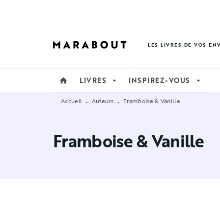
MENU
RECHERCHE
CONTENU
LES LIVRES DE VOS EN
LIVRES
INSPIREZ-VOUS
home
arrow_drop_down
arrow_drop_down
Accueil
Auteurs
Framboise & Vanille
•
•
Framboise & Vanille