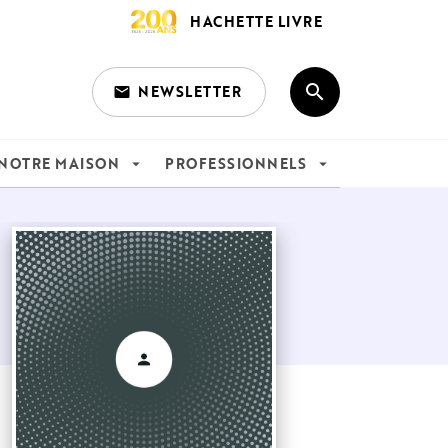
HACHETTE LIVRE
search
NEWSLETTER
email
search
NOTRE MAISON
PROFESSIONNELS
arrow_drop_down
arrow_drop_down