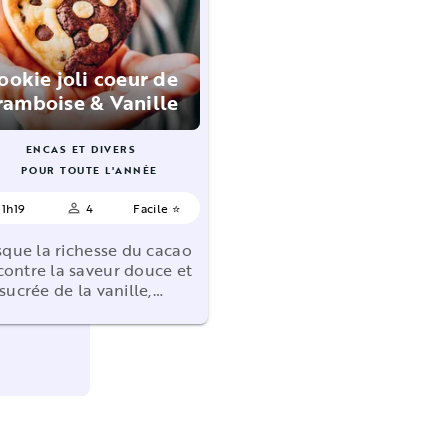
ookie joli coeur de
ramboise & Vanille
ENCAS ET DIVERS
POUR TOUTE L'ANNÉE
1h19
4
Facile ⭐
person_outline
sque la richesse du cacao
contre la saveur douce et
sucrée de la vanille,…