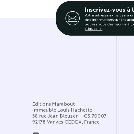
Inscrivez-vous à 
Votre adresse e-mail sera u
des informations sur les act
pouvez vous désinscrire à t
cliquez ici
.
Editions Marabout
Immeuble Louis Hachette
58 rue Jean Bleuzen – CS 70007
92178 Vanves CEDEX, France