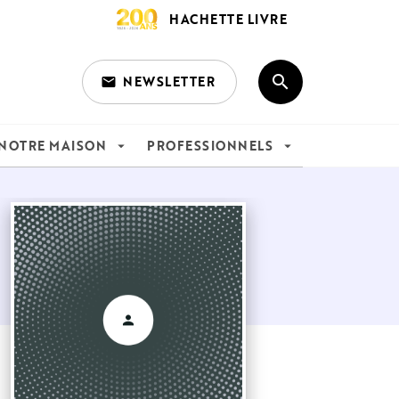
HACHETTE LIVRE
search
NEWSLETTER
email
search
NOTRE MAISON
PROFESSIONNELS
arrow_drop_down
arrow_drop_down