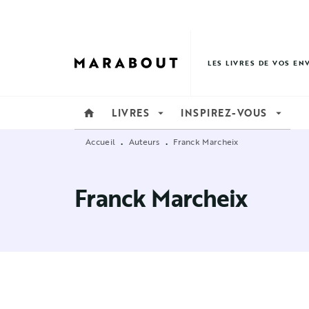
MENU
RECHERCHE
CONTENU
LES LIVRES DE VOS EN
LIVRES
INSPIREZ-VOUS
home
arrow_drop_down
arrow_drop_down
Accueil
Auteurs
Franck Marcheix
•
•
Franck Marcheix