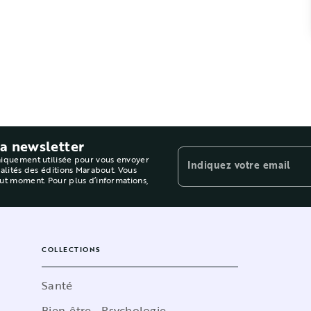
la newsletter
niquement utilisée pour vous envoyer
Indiquez votre email
ualités des éditions Marabout. Vous
out moment. Pour plus d’informations,
COLLECTIONS
Santé
Bien-être - Psychologie