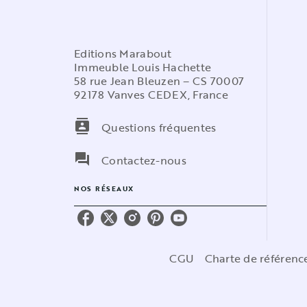
Editions Marabout
Immeuble Louis Hachette
58 rue Jean Bleuzen – CS 70007
92178 Vanves CEDEX, France
contacts
Questions fréquentes
question_answer
Contactez-nous
NOS RÉSEAUX
CGU
Charte de référen