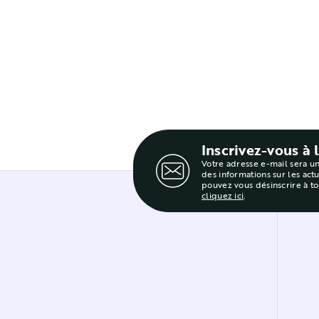
Inscrivez-vous à 
Votre adresse e-mail sera u
des informations sur les act
pouvez vous désinscrire à t
cliquez ici
.