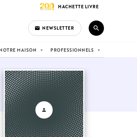
HACHETTE LIVRE
search
NEWSLETTER
email
search
NOTRE MAISON
PROFESSIONNELS
arrow_drop_down
arrow_drop_down