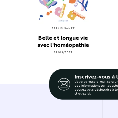
ESSAIS SANTÉ
Belle et longue vie
avec l'homéopathie
19/02/2025
Inscrivez-vous à 
Votre adresse e-mail sera u
des informations sur les act
pouvez vous désinscrire à t
cliquez ici
.