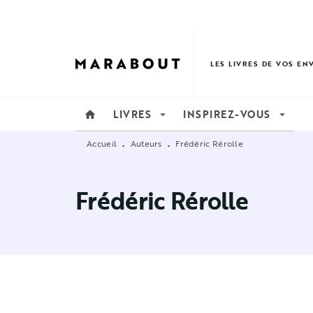
MENU
RECHERCHE
CONTENU
LES LIVRES DE VOS EN
LIVRES
INSPIREZ-VOUS
home
arrow_drop_down
arrow_drop_down
Accueil
Auteurs
Frédéric Rérolle
•
•
Frédéric Rérolle