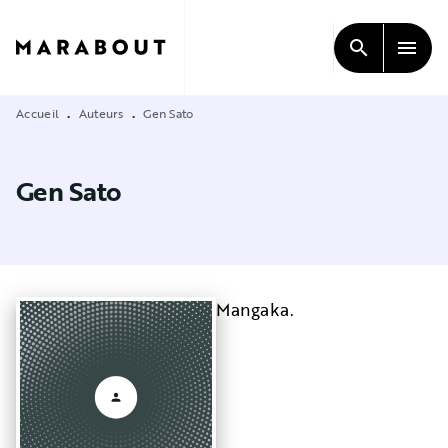
MENU
RECHERCHE
CONTENU
search
menu
PIED DE PAGE
Accueil
Auteurs
Gen Sato
•
•
Gen Sato
Mangaka.