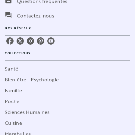
contacts
Questions fréquentes
question_answer
Contactez-nous
NOS RÉSEAUX
COLLECTIONS
Santé
Bien-être - Psychologie
Famille
Poche
Sciences Humaines
Cuisine
Marabulles