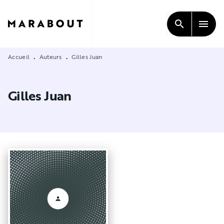
MENU
RECHERCHE
CONTENU
search
menu
PIED DE PAGE
Accueil
Auteurs
Gilles Juan
•
•
Gilles Juan