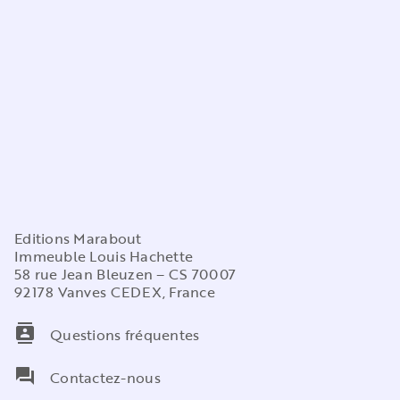
Editions Marabout
Immeuble Louis Hachette
58 rue Jean Bleuzen – CS 70007
92178 Vanves CEDEX, France
contacts
Questions fréquentes
question_answer
Contactez-nous