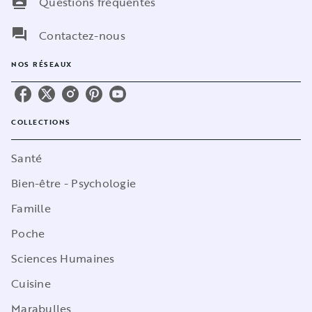
contacts
Questions fréquentes
question_answer
Contactez-nous
NOS RÉSEAUX
COLLECTIONS
Santé
Bien-être - Psychologie
Famille
Poche
Sciences Humaines
Cuisine
Marabulles