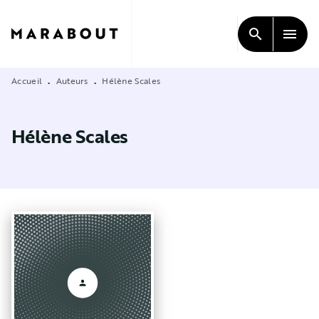
MENU
RECHERCHE
CONTENU
search
menu
PIED DE PAGE
Accueil
Auteurs
Hélène Scales
•
•
Hélène Scales